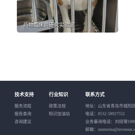
药物临床前研究实验室
技术支持
行业知识
联系方式
服务流程
政策法规
地址：山东省青岛市城阳区
报告查询
知识加油站
电话：
0532-58927552
咨询建议
业务垂询电话：刘经理
188
邮箱：
sunmeina@teronsun.